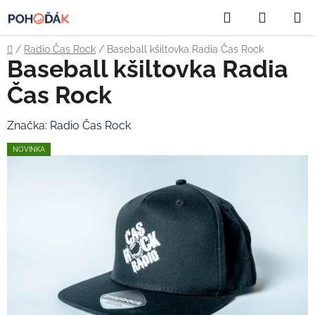
Přejít
Hledat
NÁKUP
na
obsah
KOŠÍK
Domů
/
Radio Čas Rock
/
Baseball kšiltovka Radia Čas Rock
Baseball kšiltovka Radia
Čas Rock
Značka:
Radio Čas Rock
NOVINKA