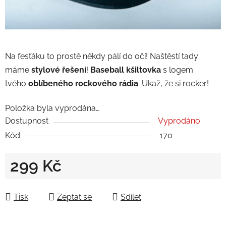
Na fesťáku to prostě někdy pálí do očí! Naštěstí tady
máme
stylové
řešení
!
Baseball kšiltovka
s logem
tvého
oblíbeného
rockového
rádia
. Ukaž, že si rocker!
Položka byla vyprodána…
Dostupnost
Vyprodáno
Kód:
170
299 Kč
Měrná cena:
Tisk
Zeptat se
Sdílet