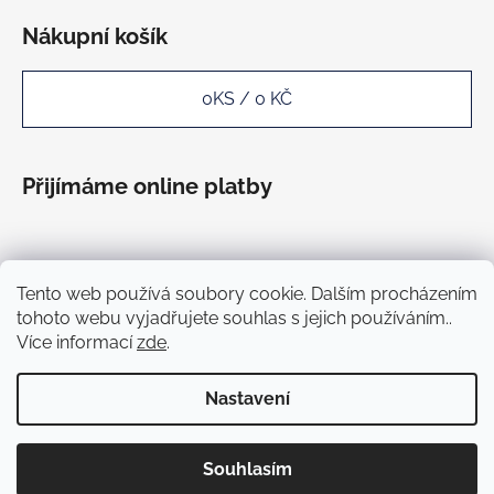
Nákupní košík
0
KS /
0 KČ
Přijímáme online platby
Tento web používá soubory cookie. Dalším procházením
tohoto webu vyjadřujete souhlas s jejich používáním..
Více informací
zde
.
Nastavení
Vytvořil Shoptet
Souhlasím
Copyright 2026
Pohoďák.cz
. Všechna práva vyhrazena.