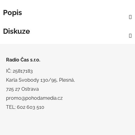
Popis
Diskuze
Z
á
Radio Čas s.r.o.
p
a
IČ: 25817183
t
Karla Svobody 130/95, Plesná,
í
725 27 Ostrava
promo@pohodamedia.cz
TEL: 602 603 510