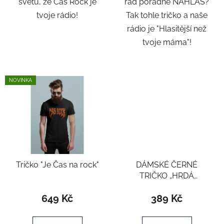
světu, že Čas Rock je
rád pořádně NAHLAS?
tvoje rádio!
Tak tohle tričko a naše
rádio je "Hlasitější než
tvoje máma"!
NOVINKA
Tričko "Je Čas na rock"
DÁMSKÉ ČERNÉ
TRIČKO „HRDÁ
ROCKERKA“
649 Kč
389 Kč