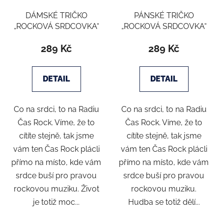
DÁMSKÉ TRIČKO
PÁNSKÉ TRIČKO
„ROCKOVÁ SRDCOVKA“
„ROCKOVÁ SRDCOVKA“
289 Kč
289 Kč
DETAIL
DETAIL
Co na srdci, to na Radiu
Co na srdci, to na Radiu
Čas Rock. Víme, že to
Čas Rock. Víme, že to
cítíte stejně, tak jsme
cítíte stejně, tak jsme
vám ten Čas Rock plácli
vám ten Čas Rock plácli
přímo na místo, kde vám
přímo na místo, kde vám
srdce buší pro pravou
srdce buší pro pravou
rockovou muziku. Život
rockovou muziku.
je totiž moc...
Hudba se totiž dělí...