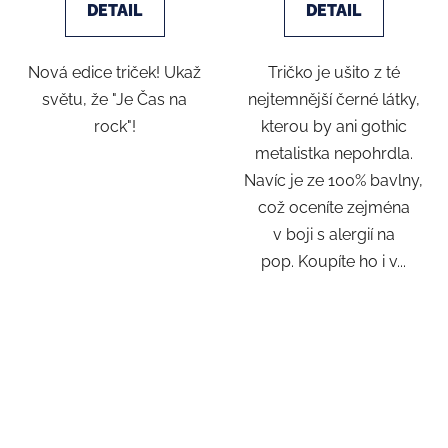
DETAIL
DETAIL
Nová edice triček! Ukaž
Tričko je ušito z té
světu, že "Je Čas na
nejtemnější černé látky,
rock"!
kterou by ani gothic
metalistka nepohrdla.
Navíc je ze 100% bavlny,
což oceníte zejména
v boji s alergií na
pop. Koupíte ho i v...