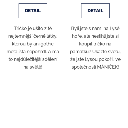
DETAIL
DETAIL
Tričko je ušito z té
Byli jste s námi na Lysé
nejtemnější černé látky,
hoře, ale nestihli jste si
kterou by ani gothic
koupit tričko na
metalista nepohrdl. A má
památku? Ukažte světu,
to nejdůležitější sdělení
že jste Lysou pokořili ve
na světě!
společnosti MÁNIČEK!