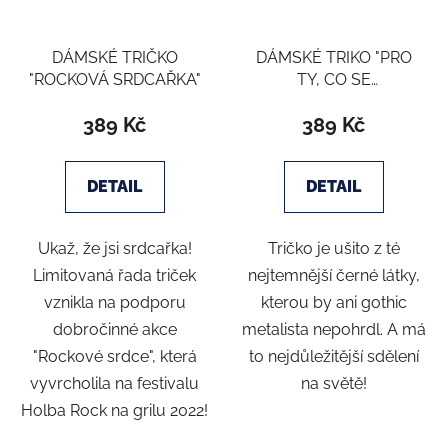
DÁMSKÉ TRIČKO
DÁMSKÉ TRIKO "PRO
"ROCKOVÁ SRDCAŘKA"
TY, CO SE
NEPOSE*OU"
389 Kč
389 Kč
DETAIL
DETAIL
Ukaž, že jsi srdcařka!
Tričko je ušito z té
Limitovaná řada triček
nejtemnější černé látky,
vznikla na podporu
kterou by ani gothic
dobročinné akce
metalista nepohrdl. A má
"Rockové srdce", která
to nejdůležitější sdělení
vyvrcholila na festivalu
na světě!
Holba Rock na grilu 2022!