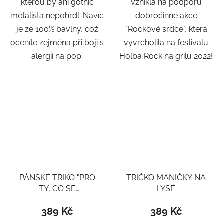
kterou by ani gothic
vznikla na podporu
metalista nepohrdl. Navíc
dobročinné akce
je ze 100% bavlny, což
"Rockové srdce", která
oceníte zejména při boji s
vyvrcholila na festivalu
alergií na pop.
Holba Rock na grilu 2022!
PÁNSKÉ TRIKO "PRO
TRIČKO MÁNIČKY NA
TY, CO SE
LYSÉ
NEPOSE*OU"
389 Kč
389 Kč