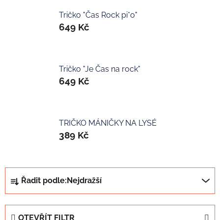
Tričko "Čas Rock pi*o"
649 Kč
Tričko "Je Čas na rock"
649 Kč
TRIČKO MÁNIČKY NA LYSÉ
389 Kč
Ř
Řadit podle:
Nejdražší
a
z
e
OTEVŘÍT FILTR