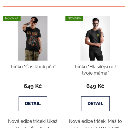
n
í
V
p
NOVINKA
NOVINKA
ý
r
p
o
i
d
s
u
p
k
r
t
Tričko "Čas Rock pi*o"
Tričko "Hlasitější než
o
ů
tvoje máma"
d
u
649 Kč
649 Kč
k
t
DETAIL
DETAIL
ů
Nová edice triček! Ukaž
Nová edice triček! Máš to