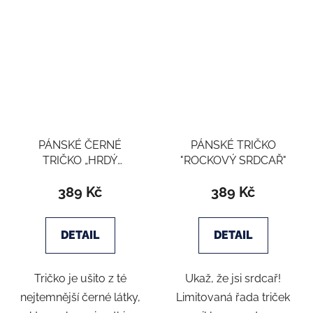
PÁNSKÉ ČERNÉ
PÁNSKÉ TRIČKO
TRIČKO „HRDÝ
"ROCKOVÝ SRDCAŘ"
ROCKER“
389 Kč
389 Kč
DETAIL
DETAIL
Tričko je ušito z té
Ukaž, že jsi srdcař!
nejtemnější černé látky,
Limitovaná řada triček