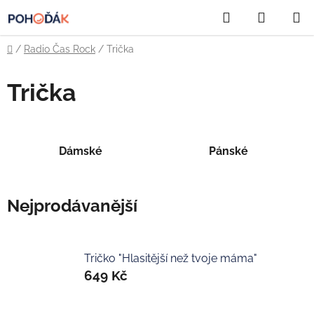
Přejít
Hledat
NÁKUP
na
obsah
KOŠÍK
Domů
/
Radio Čas Rock
/
Trička
Trička
Dámské
Pánské
Nejprodávanější
Tričko "Hlasitější než tvoje máma"
649 Kč