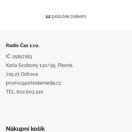
12
položek celkem
O
v
l
Z
á
á
d
Radio Čas s.r.o.
p
a
a
IČ: 25817183
c
t
í
Karla Svobody 130/95, Plesná,
í
p
725 27 Ostrava
r
promo@pohodamedia.cz
v
k
TEL: 602 603 510
y
v
ý
p
i
Nákupní košík
s