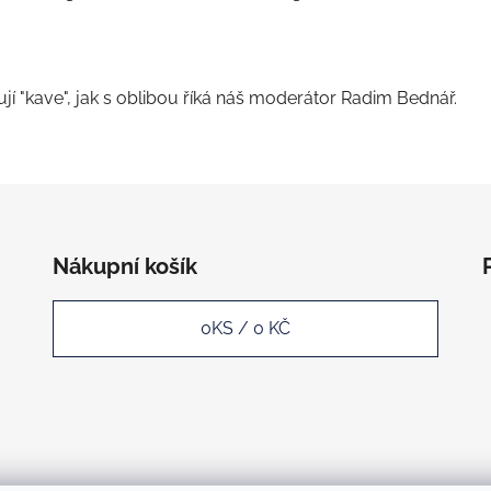
lují "kave", jak s oblibou říká náš moderátor Radim Bednář.
Nákupní košík
0
KS /
0 KČ