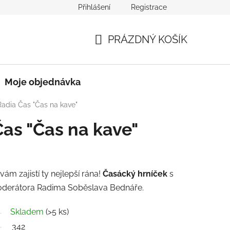
Přihlášení
Registrace
PRÁZDNÝ KOŠÍK
NÁKUPNÍ
KOŠÍK
Moje objednávka
Radia Čas "Čas na kave"
as "Čas na kave"
m zajistí ty nejlepší rána!
Časácký
hrníček
s
oderátora Radima Soběslava Bednáře.
Skladem
(>5 ks)
342