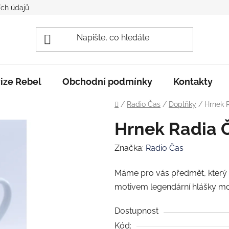
ch údajů
ize Rebel
Obchodní podmínky
Kontakty
Domů
/
Radio Čas
/
Doplňky
/
Hrnek 
Hrnek Radia Č
Značka:
Radio Čas
Máme pro vás předmět, který vá
motivem
legendární hlášky m
Dostupnost
Kód: