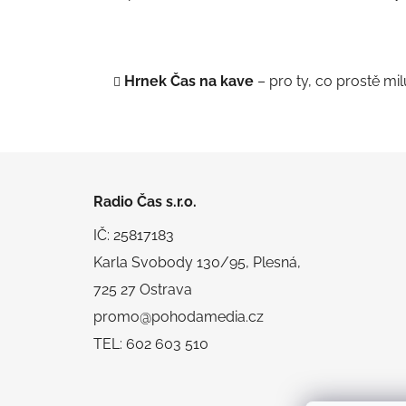
Hrnek Čas na kave
– pro ty, co prostě mi
Z
á
Radio Čas s.r.o.
p
IČ: 25817183
a
Karla Svobody 130/95, Plesná,
t
725 27 Ostrava
í
promo@pohodamedia.cz
TEL: 602 603 510