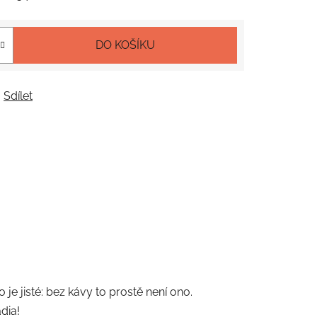
DO KOŠÍKU
Sdílet
je jisté: bez kávy to prostě není ono.
dia!