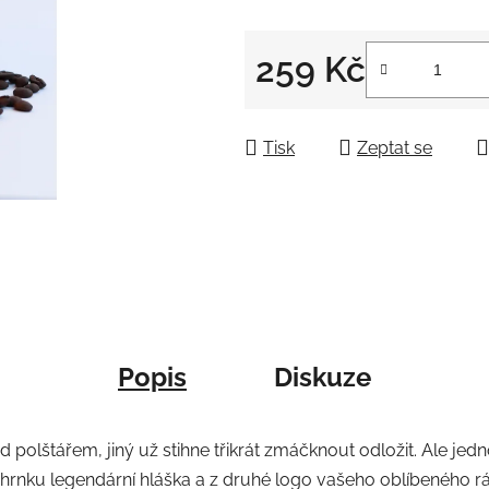
259 Kč
Měrná cena:
Tisk
Zeptat se
Popis
Diskuze
olštářem, jiný už stihne třikrát zmáčknout odložit. Ale jedno 
 hrnku legendární hláška a z druhé logo vašeho oblíbeného rá