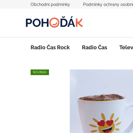
Přejít
Obchodní podmínky
Podmínky ochrany osobní
na
obsah
Radio Čas Rock
Radio Čas
Telev
NOVINKA